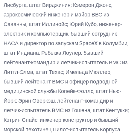
Лисбурга, штат Вирджиния; Кэмерон Джонс,
аэрокосмический инженер и майор ВВС из
Саванны, штат Иллинойс; Юрий Кубо, инженер-
электрик и компьютерщик, бывший сотрудник
НАСА и директор по запускам SpaceX в Колумбии,
штат Индиана; Ребекка Лоулер, бывший
лейтенант-командир и летчик-испытатель ВМС из
Литтл-Элма, штат Техас; Имельда Мюллер,
бывший лейтенант ВМС и офицер подводной
медицинской службы Копейк-Фоллс, штат Нью-
Йорк; Эрин Оверкэш, лейтенант-командир и
летчик-испытатель ВМС из Гошена, штат Кентукки;
Кэтрин Спайс, инженер-конструктор и бывший
морской пехотинец Пилот-испытатель Корпуса