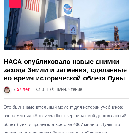
НАСА опубликовало новые снимки
захода Земли и затмения, сделанные
во время исторической облета Луны
/
57 лет
0
1мин. чтение
Это был знаменательный момент для истории учебников:
вчера миссия «Артемида II» совершила свой долгожданный
облет Луны и пролетела всего на 4067 миль от Луны. Во
время полета на своем борту капсулы «Орион» за